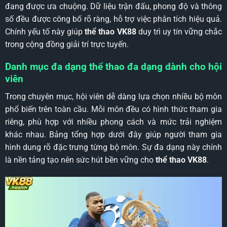
đang được ưa chuộng. Dữ liệu trận đấu, phong độ và thông
số đều được công bố rõ ràng, hỗ trợ việc phân tích hiệu quả.
Chính yếu tố này giúp
thể thao VK88
duy trì uy tín vững chắc
trong cộng đồng giải trí trực tuyến.
Danh mục đa dạng thể thao đa dạng dành cho hội
viên
Trong chuyên mục, hội viên dễ dàng lựa chọn nhiều bộ môn
phổ biến trên toàn cầu. Mỗi môn đều có hình thức tham gia
riêng, phù hợp với nhiều phong cách và mức trải nghiệm
khác nhau. Bảng tổng hợp dưới đây giúp người tham gia
hình dung rõ đặc trưng từng bộ môn. Sự đa dạng này chính
là nền tảng tạo nên sức hút bền vững cho
thể thao VK88
.