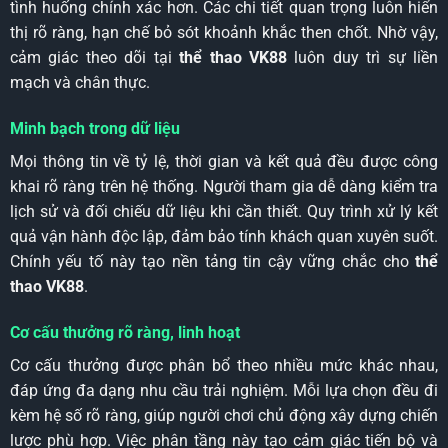
tình huống chính xác hơn. Các chi tiết quan trọng luôn hiển
thị rõ ràng, hạn chế bỏ sót khoảnh khắc then chốt. Nhờ vậy,
cảm giác theo dõi tại
thể thao VK88
luôn duy trì sự liền
mạch và chân thực.
Minh bạch trong dữ liệu
Mọi thông tin về tỷ lệ, thời gian và kết quả đều được công
khai rõ ràng trên hệ thống. Người tham gia dễ dàng kiểm tra
lịch sử và đối chiếu dữ liệu khi cần thiết. Quy trình xử lý kết
quả vận hành độc lập, đảm bảo tính khách quan xuyên suốt.
Chính yếu tố này tạo nền tảng tin cậy vững chắc cho
thể
thao VK88
.
Cơ cấu thưởng rõ ràng, linh hoạt
Cơ cấu thưởng được phân bổ theo nhiều mức khác nhau,
đáp ứng đa dạng nhu cầu trải nghiệm. Mỗi lựa chọn đều đi
kèm hệ số rõ ràng, giúp người chơi chủ động xây dựng chiến
lược phù hợp. Việc phân tầng này tạo cảm giác tiến bộ và