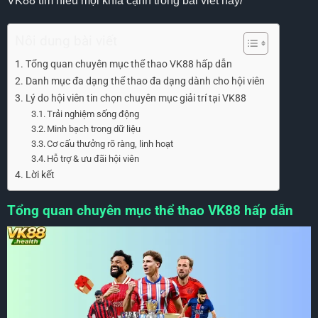
VK88 tìm hiểu mọi khía cạnh trong bài viết này/
Nôi dung bài viết
Tổng quan chuyên mục thể thao VK88 hấp dẫn
Danh mục đa dạng thể thao đa dạng dành cho hội viên
Lý do hội viên tin chọn chuyên mục giải trí tại VK88
Trải nghiệm sống động
Minh bạch trong dữ liệu
Cơ cấu thưởng rõ ràng, linh hoạt
Hỗ trợ & ưu đãi hội viên
Lời kết
Tổng quan chuyên mục thể thao VK88 hấp dẫn