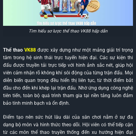
Tìm hiểu sơ lược thể thao VK88 hấp dẫn
Thể thao
VK88
được xây dựng như một mảng giải trí trọng
tâm trong hệ sinh thái trực tuyến hiện đại. Các sự kiện thi
đấu được truyền tải trực tiếp với hình ảnh sắc nét, giúp hội
viên cảm nhận rõ không khí sôi động của từng trận đấu. Mọi
diễn biến quan trọng đều hiển thị liên tục, từ thời điểm bắt
đầu cho đến khi khép lại trận đấu. Nhờ ứng dụng công nghệ
tiên tiến, toàn bộ quá trình tham gia tại nền tảng luôn đảm
bảo tính minh bạch và ổn định.
Điểm tạo nên sức hút lâu dài của sân chơi nằm ở sự đa
dạng bộ môn và hình thức theo dõi. Hội viên có thể tiếp cận
từ các môn thể thao truyền thống đến xu hướng hiện đại