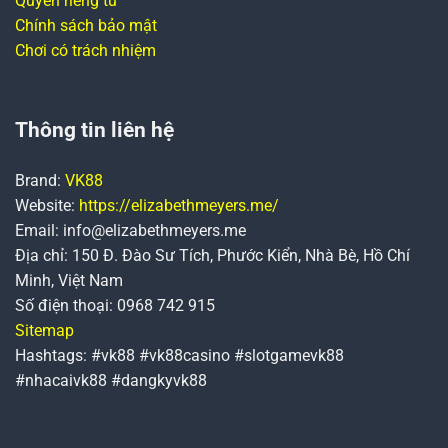
Quyền riêng tư
Chính sách bảo mật
Chơi có trách nhiệm
Thông tin liên hệ
Brand:
VK88
Website:
https://elizabethmeyers.me/
Email:
info@elizabethmeyers.me
Địa chỉ: 150 Đ. Đào Sư Tích, Phước Kiển, Nhà Bè, Hồ Chí
Minh, Việt Nam
Số điện thoại: 0968 742 915
Sitemap
Hashtags: #vk88 #vk88casino #slotgamevk88
#nhacaivk88 #dangkyvk88